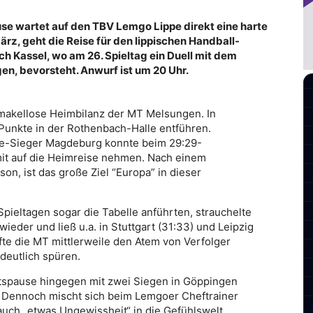
e wartet auf den TBV Lemgo Lippe direkt eine harte
z, geht die Reise für den lippischen Handball-
h Kassel, wo am 26. Spieltag ein Duell mit dem
en, bevorsteht. Anwurf ist um 20 Uhr.
 makellose Heimbilanz der MT Melsungen. In
Punkte in der Rothenbach-Halle entführen.
ue-Sieger Magdeburg konnte beim 29:29-
it auf die Heimreise nehmen. Nach einem
on, ist das große Ziel “Europa” in dieser
ieltagen sogar die Tabelle anführten, strauchelte
eder und ließ u.a. in Stuttgart (31:33) und Leipzig
fte die MT mittlerweile den Atem von Verfolger
deutlich spüren.
tspause hingegen mit zwei Siegen in Göppingen
. Dennoch mischt sich beim Lemgoer Cheftrainer
auch „etwas Ungewissheit“ in die Gefühlswelt.