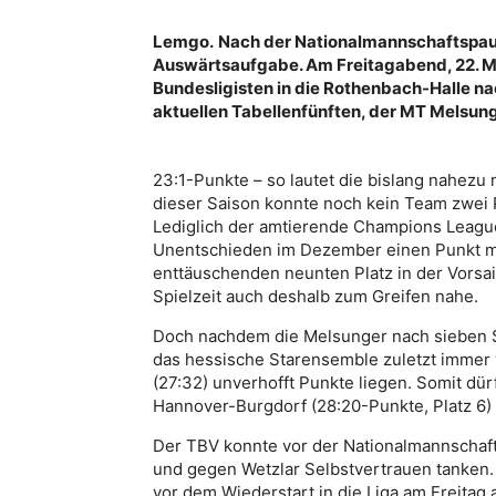
Lemgo.
Nach der Nationalmannschaftspaus
Auswärtsaufgabe. Am Freitagabend, 22. Mär
Bundesligisten in die Rothenbach-Halle nac
aktuellen Tabellenfünften, der MT Melsung
23:1-Punkte – so lautet die bislang nahezu
dieser Saison konnte noch kein Team zwei 
Lediglich der amtierende Champions Leag
Unentschieden im Dezember einen Punkt m
enttäuschenden neunten Platz in der Vorsais
Spielzeit auch deshalb zum Greifen nahe.
Doch nachdem die Melsunger nach sieben Sp
das hessische Starensemble zuletzt immer wi
(27:32) unverhofft Punkte liegen. Somit dür
Hannover-Burgdorf (28:20-Punkte, Platz 6) 
Der TBV konnte vor der Nationalmannschaf
und gegen Wetzlar Selbstvertrauen tanken
vor dem Wiederstart in die Liga am Freitag 