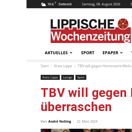
C
10.6
Samstag, 08. August 2026
Detmold
Lippische
Wochenzeitung
–
LWZ24.de
AKTUELLES
SPORT
EPAPER
Start
Kreis Lippe
TBV will gegen Heimmacht Mels
Kreis Lippe
Lemgo
Sport
TBV will gegen
überraschen
Von
André Nolting
-
22. März 2024