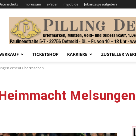
Datenschutz
Impressum
ePaper
myjob.de
Jobanzeige aufgeben
VERKAUF
TICKETSHOP
KARRIERE
ZUSTELLER WER
ungen erneut überraschen
 Heimmacht Melsungen