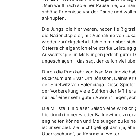
„Man weiß nach so einer Pause nie, ob man 
schöne Erlebnisse vor der Pause und wolle
anknüpfen.
Die Jungs, die hier waren, haben fleißig tra
die Nationalspieler, mit Ausnahme von Lukas
wieder zurückgekehrt. Ich bin mir aber sic
Österreich eigentlich eine starke Leistung 
Auswärtsspiel in Melsungen jedoch guter Di
ungeschlagen – das sagt denke ich viel über
Durch die Rückkehr von Ivan Martinovic hab
Rückraum um Elvar Örn Jónsson, Dainis Kri
der Spielwitz von Balenciaga. Diese Spieler 
der Vorbereitung viele Stärken der MT her
nur auf einer sehr guten Abwehr liegen, son
Die MT stellt in dieser Saison eine wirklic
hierdurch immer wieder Ballgewinne zu erz
eng halten können und Melsungen zu keinem
ist unser Ziel. Vielleicht gelingt dann ja, ä
Überraschung“, so Kehrmann weiter.