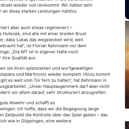
direkt wieder voll reinkommt. Wir hatten sehr
n an diese starken Leistungen nahtlos
iniert aber auch etwas regeneriert –
 Hutecek, sind alle mit einer breiten Brust
her, dass Lukas das wegstecken wird, weil
gebracht hat“, ist Florian Kehrmann vor dem
nge. „Die MT ist in eigener Halle noch
 ihre Qualität aus.
en sie ihren spielstarken und wurfgewaltigen
stopans und Martinovic wieder komplett. Hinzu kommt
gilt es weit vom Tor fern zu halten“, hat Kehrmann in
ausgearbeitet. „Unser Hauptaugenmerk darf aber nicht
dern vor allem darauf, sehr strukturiert anzugreifen.
h gute Abwehr und schafft es
wingen. Ich hoffe, dass wir die Begegnung lange
 Zeitpunkt die Kontrolle über das Spiel geben – das
hnlich wie in Göppingen, eine weitere