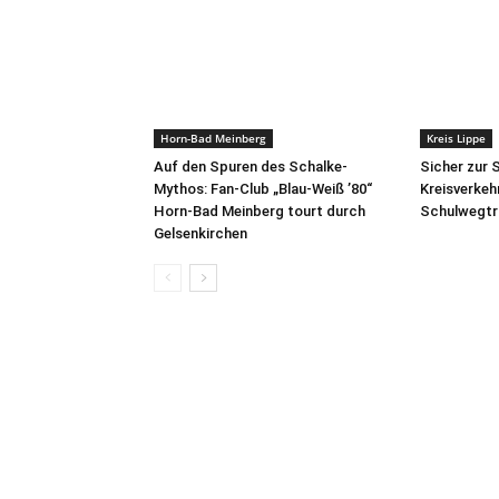
Horn-Bad Meinberg
Kreis Lippe
Auf den Spuren des Schalke-
Sicher zur 
Mythos: Fan-Club „Blau-Weiß ’80“
Kreisverkeh
Horn-Bad Meinberg tourt durch
Schulwegtra
Gelsenkirchen