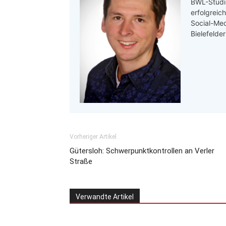
BWL-Studi
erfolgreic
Social-Med
Bielefelde
Vorheriger Artikel
Gütersloh: Schwerpunktkontrollen an Verler
Straße
Verwandte Artikel