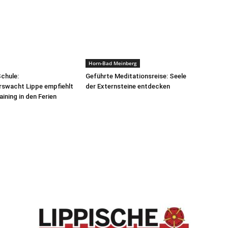
Horn-Bad Meinberg
Schule:
Geführte Meditationsreise: Seele
rswacht Lippe empfiehlt
der Externsteine entdecken
ining in den Ferien