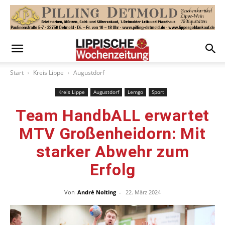
Start
Kreis Lippe
Augustdorf
Kreis Lippe
Augustdorf
Lemgo
Sport
Team HandbALL erwartet
MTV Großenheidorn: Mit
starker Abwehr zum
Erfolg
Von
André Nolting
-
22. März 2024