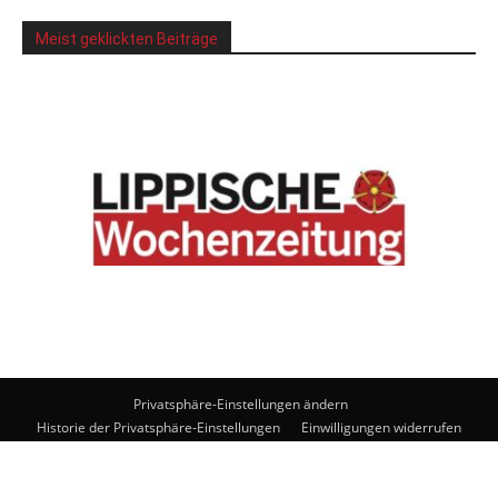
Meist geklickten Beiträge
Privatsphäre-Einstellungen ändern
Historie der Privatsphäre-Einstellungen
Einwilligungen widerrufen
© Lippische Wochenzeitung Medienhaus GmbH. Powered by
noxtec
GmbH
.