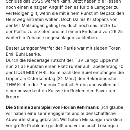
Schluss das 25:25 werfen kann. Jetzt haben die Hessen
noch einen einzigen Angriff, den es für die Lemgoer zu
verteidigen gilt, wenn sie mit einem Punkt im Gepäck den
Heimweg antreten wollen. Doch Dainis Kristopans von
der MT Melsungen gelingt es doch noch das letzte Tor
der Partie zu erzielen und mit einem Endstand von 26:25
weiterhin Zuhause ungeschlagen zu bleiben.
Bester Lemgoer Werfer der Partie war mit sieben Toren
Emil Buhl Laerke.
Durch die Niederlage rutscht der TBV Lemgo Lippe mit
nun 21:31 Punkten einen Platz runter auf Tabellenrang 10
der LIQUI MOLY HBL. Beim nächsten Spiel empfangen die
Lipper am Ostersonntag (31. März) den Rekordmeister
THW Kiel in der Phoenix Contact-Arena und wollen mit
einer ausverkauften Kulisse im Rücken den Favoriten
ärgern.
Die Stimme zum Spiel von Florian Kehrmann:
„Ich glaube
wir haben eine sehr engagierte und leidenschaftliche
Abwehrleistung gebracht. Wir haben Melsungen wirklich
vor große Probleme gestellt und vorne auch Lösungen