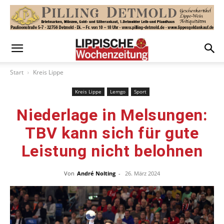
Start
Kreis Lippe
Kreis Lippe
Lemgo
Sport
Niederlage in Melsungen:
TBV kann sich für gute
Leistung nicht belohnen
Von
André Nolting
-
26. März 2024