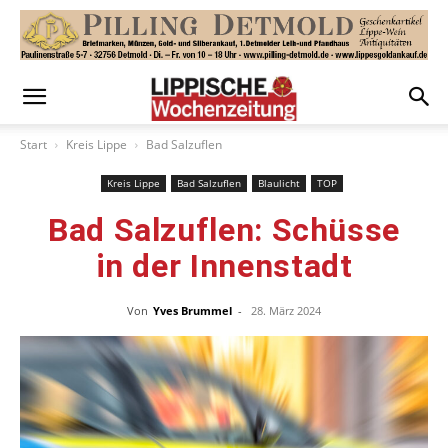
Start
Kreis Lippe
Bad Salzuflen
Kreis Lippe
Bad Salzuflen
Blaulicht
TOP
Bad Salzuflen: Schüsse
in der Innenstadt
Von
Yves Brummel
-
28. März 2024