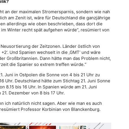
lik?
cht an der maximalen Stromersparnis, sondern wie nah
ich am Zenit ist, wäre für Deutschland die ganzjährige
len allerdings wie oben beschrieben, dass dort die
im Winter recht spät aufgehen würde“, resümiert von
 Neusortierung der Zeitzonen. Länder östlich von
 +2‘. Und Spanien wechselt in die ‚GMT‘ und wäre
der Großbritannien. Dann hätte man das Problem nicht,
eit die Spanier so extrem treffen würde.“
1. Juni in Ostpolen die Sonne von 4 bis 21 Uhr zu
6 Uhr. Deutschland hätte zum Stichtag 21. Juni Sonne
n 8.15 bis 16 Uhr. In Spanien würde am 21. Juni
 21. Dezember von 8 bis 17 Uhr.
 ich natürlich nicht sagen. Aber wie man es auch
“, resümiert Professor Korbinian von Blanckenburg.