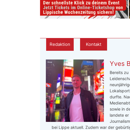
Redaktion
Kontakt
Yves 
Bereits zu
Leidenscha
neunjährige
Lokalsport
durfte. Na
Medienabte
sowie in d
landete er
Journalis
bei Lippe aktuell. Zudem war der gebürtig