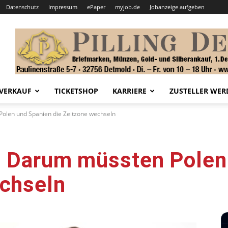
Datenschutz
Impressum
ePaper
myjob.de
Jobanzeige aufgeben
VERKAUF
TICKETSHOP
KARRIERE
ZUSTELLER WER
Polen und Spanien die Zeitzone wechseln
: Darum müssten Polen
echseln