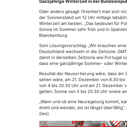
Ganzjährige Winterzeit in der Bundesrepub
Oder anders gesagt: Orientiert man sich ni
der Sonnenstand um 12 Uhr mittags tatsächl
Winterzeit am besten. „Das bedeutet für Po
Sonne im Sommer sehr früh und in Spanien 
Blanckenburg.
Sein Lösungsvorschlag: „Wir brauchen eine
Deutschland wechseln in die Zeitzone ‚GMT
damit in derselben Zeitzone wie Portugal o
dass eine ganzjährige Sommer- oder Winterz
Resultat der Neusortierung wäre, dass am 2
sehen wäre, am 21. Dezember von 8.30 bis 1
von 4 bis 20.30 Uhr und am 21. Dezember vo
gelten: Sonne von 5 bis 20.30 Uhr sowie am
„Wann und ob eine Neuregelung kommt, kann
dreht und wendet, sie ist längst überfällig
(lwz)