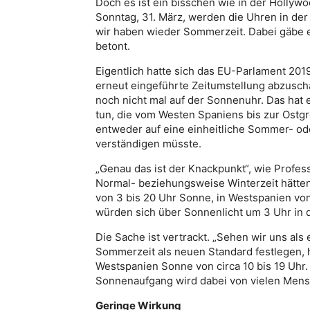
Doch es ist ein bisschen wie in der Hollyw
Sonntag, 31. März, werden die Uhren in der
wir haben wieder Sommerzeit. Dabei gäbe e
betont.
Eigentlich hatte sich das EU-Parlament 201
erneut eingeführte Zeitumstellung abzuscha
noch nicht mal auf der Sonnenuhr. Das hat 
tun, die vom Westen Spaniens bis zur Ostgr
entweder auf eine einheitliche Sommer- o
verständigen müsste.
„Genau das ist der Knackpunkt“, wie Profess
Normal- beziehungsweise Winterzeit hätte
von 3 bis 20 Uhr Sonne, in Westspanien vo
würden sich über Sonnenlicht um 3 Uhr in d
Die Sache ist vertrackt. „Sehen wir uns als
Sommerzeit als neuen Standard festlegen,
Westspanien Sonne von circa 10 bis 19 Uhr. 
Sonnenaufgang wird dabei von vielen Mensc
Geringe Wirkung