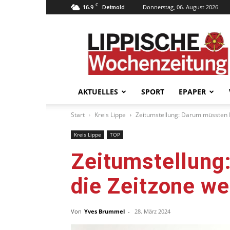
C
16.9
Donnerstag, 06. August 2026
Detmold
Lippische
Wochenzeitung
–
LWZ24.de
AKTUELLES
SPORT
EPAPER
Start
Kreis Lippe
Zeitumstellung: Darum müssten 
Kreis Lippe
TOP
Zeitumstellung
die Zeitzone w
Von
Yves Brummel
-
28. März 2024