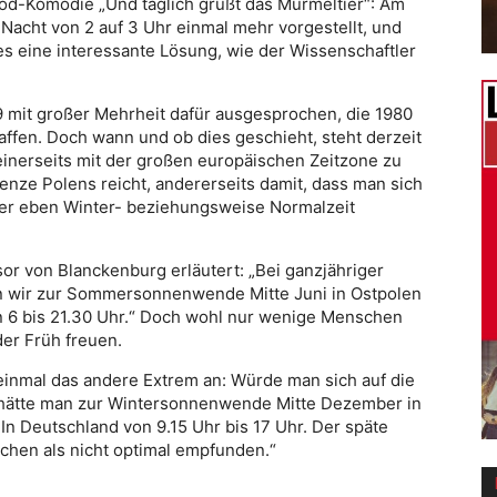
ood-Komödie „Und täglich grüßt das Murmeltier“: Am
 Nacht von 2 auf 3 Uhr einmal mehr vorgestellt, und
s eine interessante Lösung, wie der Wissenschaftler
9 mit großer Mehrheit dafür ausgesprochen, die 1980
ffen. Doch wann und ob dies geschieht, steht derzeit
einerseits mit der großen europäischen Zeitzone zu
enze Polens reicht, andererseits damit, dass man sich
der eben Winter- beziehungsweise Normalzeit
or von Blanckenburg erläutert: „Bei ganzjähriger
n wir zur Sommersonnenwende Mitte Juni in Ostpolen
n 6 bis 21.30 Uhr.“ Doch wohl nur wenige Menschen
er Früh freuen.
 einmal das andere Extrem an: Würde man sich auf die
 hätte man zur Wintersonnenwende Mitte Dezember in
In Deutschland von 9.15 Uhr bis 17 Uhr. Der späte
hen als nicht optimal empfunden.“