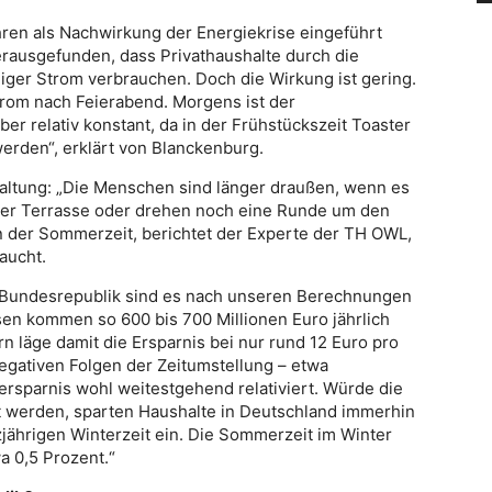
ren als Nachwirkung der Energiekrise eingeführt
rausgefunden, dass Privathaushalte durch die
iger Strom verbrauchen. Doch die Wirkung ist gering.
rom nach Feierabend. Morgens ist der
r relativ konstant, da in der Frühstückszeit Toaster
erden“, erklärt von Blanckenburg.
taltung: „Die Menschen sind länger draußen, wenn es
r der Terrasse oder drehen noch eine Runde um den
n der Sommerzeit, berichtet der Experte der TH OWL,
aucht.
r Bundesrepublik sind es nach unseren Berechnungen
sen kommen so 600 bis 700 Millionen Euro jährlich
n läge damit die Ersparnis bei nur rund 12 Euro pro
negativen Folgen der Zeitumstellung – etwa
ersparnis wohl weitestgehend relativiert. Würde die
 werden, sparten Haushalte in Deutschland immerhin
jährigen Winterzeit ein. Die Sommerzeit im Winter
a 0,5 Prozent.“