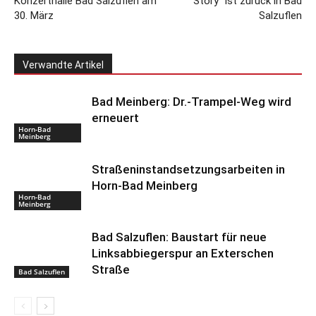
Konzerthalle Bad Salzuflen am
Story“ ist zurück in Bad
30. März
Salzuflen
Verwandte Artikel
Bad Meinberg: Dr.-Trampel-Weg wird
erneuert
Horn-Bad
Meinberg
Straßeninstandsetzungsarbeiten in
Horn-Bad Meinberg
Horn-Bad
Meinberg
Bad Salzuflen: Baustart für neue
Linksabbiegerspur an Exterschen
Straße
Bad Salzuflen