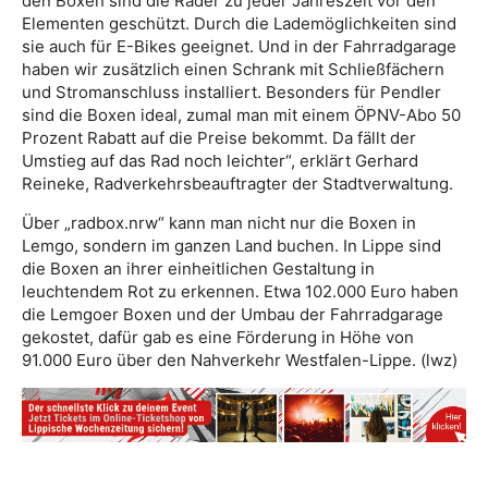
den Boxen sind die Räder zu jeder Jahreszeit vor den
Elementen geschützt. Durch die Lademöglichkeiten sind
sie auch für E-Bikes geeignet. Und in der Fahrradgarage
haben wir zusätzlich einen Schrank mit Schließfächern
und Stromanschluss installiert. Besonders für Pendler
sind die Boxen ideal, zumal man mit einem ÖPNV-Abo 50
Prozent Rabatt auf die Preise bekommt. Da fällt der
Umstieg auf das Rad noch leichter“, erklärt Gerhard
Reineke, Radverkehrsbeauftragter der Stadtverwaltung.
Über „radbox.nrw“ kann man nicht nur die Boxen in
Lemgo, sondern im ganzen Land buchen. In Lippe sind
die Boxen an ihrer einheitlichen Gestaltung in
leuchtendem Rot zu erkennen. Etwa 102.000 Euro haben
die Lemgoer Boxen und der Umbau der Fahrradgarage
gekostet, dafür gab es eine Förderung in Höhe von
91.000 Euro über den Nahverkehr Westfalen-Lippe. (lwz)