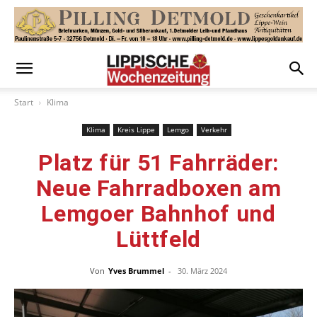
Start
Klima
Klima
Kreis Lippe
Lemgo
Verkehr
Platz für 51 Fahrräder:
Neue Fahrradboxen am
Lemgoer Bahnhof und
Lüttfeld
Von
Yves Brummel
-
30. März 2024