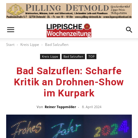
Start
Kreis Lippe
Bad Salzuflen
Kreis Lippe
Bad Salzuflen
TOP
Bad Salzuflen: Scharfe
Kritik an Drohnen-Show
im Kurpark
Von
Reiner Toppmöller
-
8. April 2024