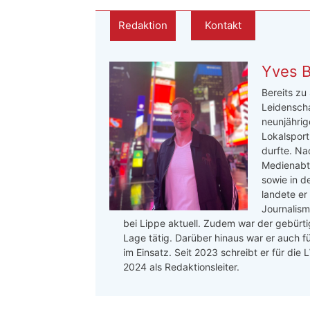
Redaktion
Kontakt
Yves 
Bereits zu
Leidenscha
neunjährige
Lokalsport
durfte. Na
Medienabte
sowie in d
landete er
Journalis
bei Lippe aktuell. Zudem war der gebürtig
Lage tätig. Darüber hinaus war er auch f
im Einsatz. Seit 2023 schreibt er für die
2024 als Redaktionsleiter.