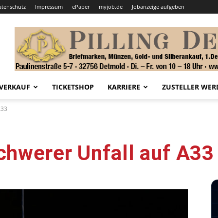
atenschutz
Impressum
ePaper
myjob.de
Jobanzeige aufgeben
VERKAUF
TICKETSHOP
KARRIERE
ZUSTELLER WER
A33
chwerer Unfall auf A33