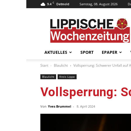
C
9.4
Samstag, 08. August 2026
D
Detmold
Lippische
Wochenzeitung
–
LWZ24.de
AKTUELLES
SPORT
EPAPER
Start
Blaulicht
Vollsperrung: Schwerer Unfall auf 
Blaulicht
Kreis Lippe
Vollsperrung: S
Von
Yves Brummel
-
8. April 2024