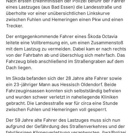
Nach ersten Erkenntnissen der Polizei befuhr der Fahrer
eines Lastzuges (aus Bad Essen) die Landesstraße und
überholte vor einer unübersichtlichen Linkskurve
zwischen Fuhlen und Hemeringen einen Pkw und einen
Trecker.
Der entgegenkommende Fahrer eines Škoda Octavia
leitete eine Vollbremsung ein, um einen Zusammenstoß
mit dem Lastzug zu vermeiden. Dabei kam er nach rechts
von der Fahrbahn ab und überschlug sich mehrfach. Das
Fahrzeug blieb anschließend im Straßengraben auf dem
Dach liegen.
Im Skoda befanden sich der 28 Jahre alte Fahrer sowie
ein 23-jähriger Mann aus Hessisch Oldendorf. Beide
Fahrzeuginsassen konnten sich selbstständig befreien
und wurden schwer verletzt in naheliegende Kliniken
gebracht. Die Landesstraße war für circa eine Stunde
zwischen Fuhlen und Hemeringen voll gesperrt.
Der 59 Jahre alte Fahrer des Lastzuges muss sich nun
aufgrund der Gefährdung des Straßenverkehres und der
fahrlässigen Körperverletzung verantworten. (lwz/Polizei