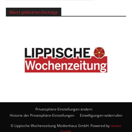
Meist geklickten Beiträge
Privatsphäre-Einstellungen ändern
Historie der Privatsphäre-Einstellungen
Einwilligungen widerrufen
© Lippische Wochenzeitung Medienhaus GmbH. Powered by
noxtec
GmbH
.