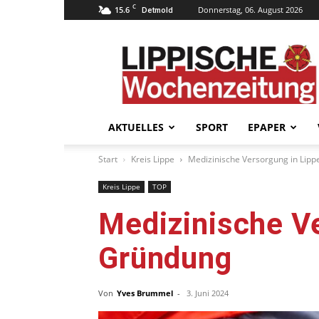
C
15.6
Donnerstag, 06. August 2026
Detmold
Lippische
Wochenzeitung
–
LWZ24.de
AKTUELLES
SPORT
EPAPER
Start
Kreis Lippe
Medizinische Versorgung in Lip
Kreis Lippe
TOP
Medizinische V
Gründung
Von
Yves Brummel
-
3. Juni 2024