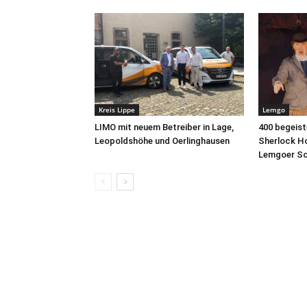
Kreis Lippe
Lemgo
LIMO mit neuem Betreiber in Lage,
400 begeist
Leopoldshöhe und Oerlinghausen
Sherlock Ho
Lemgoer S