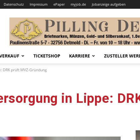
Datenschutz
Impressum
ePaper
myjob.de
Jobanzeige aufgeben
VERKAUF
TICKETSHOP
KARRIERE
ZUSTELLER WER
pe: DRK prüft MVZ-Gründung
ersorgung in Lippe: DR