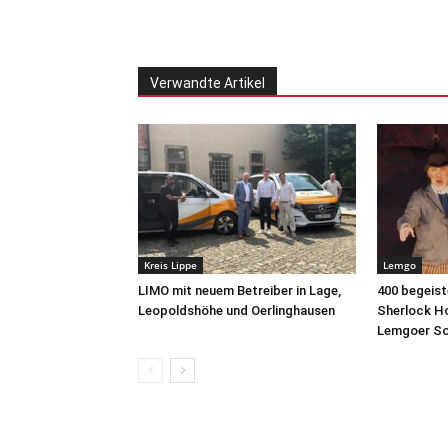
Verwandte Artikel
Kreis Lippe
Lemgo
LIMO mit neuem Betreiber in Lage,
400 begeist
Leopoldshöhe und Oerlinghausen
Sherlock Ho
Lemgoer S