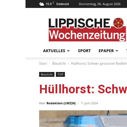
C
15.9
Donnerstag, 06. August 2026
Detmold
Lippische
Wochenzeitung
–
LWZ24.de
AKTUELLES
SPORT
EPAPER
Start
Blaulicht
Hüllhorst: Schwer gestürzte Radfah
Blaulicht
TOP
Hüllhorst: Schw
Von
Redaktion (LWZ24)
-
7. Juni 2024