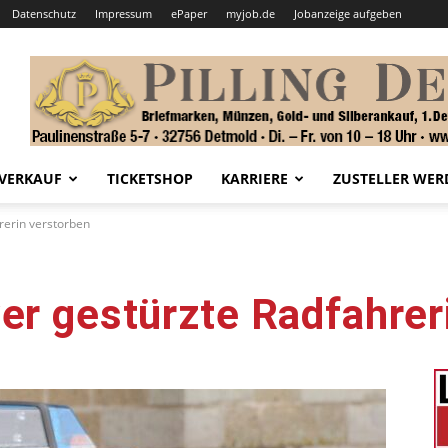
Datenschutz
Impressum
ePaper
myjob.de
Jobanzeige aufgeben
VERKAUF
TICKETSHOP
KARRIERE
ZUSTELLER WER
rerin verstorben
er gestürzte Radfahrer