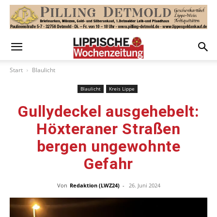
Start
Blaulicht
Blaulicht
Kreis Lippe
Gullydeckel ausgehebelt:
Höxteraner Straßen
bergen ungewohnte
Gefahr
Von
Redaktion (LWZ24)
-
26. Juni 2024