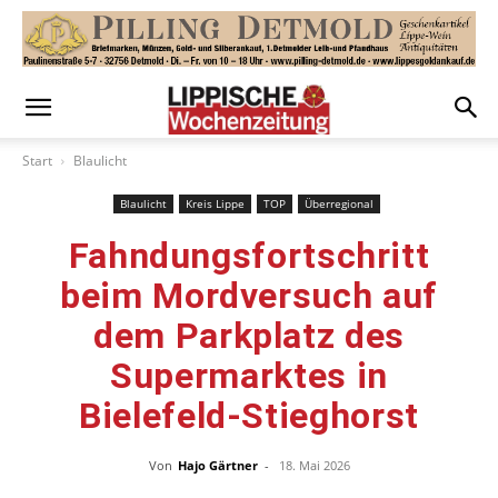
Start
Blaulicht
Blaulicht
Kreis Lippe
TOP
Überregional
Fahndungsfortschritt
beim Mordversuch auf
dem Parkplatz des
Supermarktes in
Bielefeld-Stieghorst
Von
Hajo Gärtner
-
18. Mai 2026