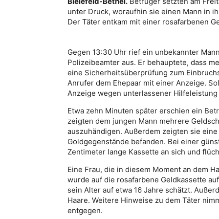
Bielefeld-Bethel.
Betrüger setzten am Freita
unter Druck, woraufhin sie einen Mann in 
Der Täter entkam mit einer rosafarbenen Ge
Gegen 13:30 Uhr rief ein unbekannter Mann 
Polizeibeamter aus. Er behauptete, dass me
eine Sicherheitsüberprüfung zum Einbruchs
Anrufer dem Ehepaar mit einer Anzeige. Soll
Anzeige wegen unterlassener Hilfeleistung 
Etwa zehn Minuten später erschien ein Bet
zeigten dem jungen Mann mehrere Geldsche
auszuhändigen. Außerdem zeigten sie eine 
Goldgegenstände befanden. Bei einer günst
Zentimeter lange Kassette an sich und flüc
Eine Frau, die in diesem Moment an dem Ha
wurde auf die rosafarbene Geldkassette aufm
sein Alter auf etwa 16 Jahre schätzt. Außer
Haare. Weitere Hinweise zu dem Täter nimm
entgegen.