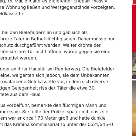
g, 15. Mai, ein älteres Bielefelder Ehepaar massiv
ihre Wohnung ließen und Wertgegenstände vorzeigten.
ldkassette.
bei den Bielefeldern an und gab sich als
hrere Täter in Bethel flüchtig seien. Daher müsse nun
chutz durchgeführt werden. Weiter drohte der
ten sie ihre Tür nicht öffnen, würde gegen sie eine
erstattet werden.
rüger an ihrer Haustür am Remterweg. Die Bielefelder
ine, weigerten sich jedoch, sie dem Unbekannten
rosafarbene Geldkassette vor, in dem sich diverse
igen Gelegenheit riss der Täter die etwa 30
htete aus dem Haus.
us vorbeifuhr, bemerkte den flüchtigen Mann und
erksam. Sie teilte der Polizei später mit, dass sie
dem war er circa 1,70 Meter groß und hatte dunkle
t das Kriminalkommissariat 15 unter der 0521/545-0