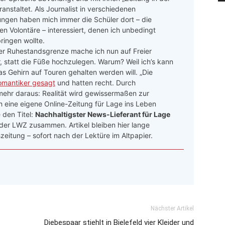
ranstaltet. Als Journalist in verschiedenen
ngen haben mich immer die Schüler dort – die
n Volontäre – interessiert, denen ich unbedingt
ringen wollte.
er Ruhestandsgrenze mache ich nun auf Freier
r, statt die Füße hochzulegen. Warum? Weil ich’s kann
as Gehirn auf Touren gehalten werden will. „Die
omantiker gesagt
und hatten recht. Durch
hr daraus: Realität wird gewissermaßen zur
ch eine eigene Online-Zeitung für Lage ins Leben
den Titel:
Nachhaltigster News-Lieferant für Lage
 der LWZ zusammen. Artikel bleiben hier lange
zeitung – sofort nach der Lektüre im Altpapier.
Nächster Artikel
Diebespaar stiehlt in Bielefeld vier Kleider und