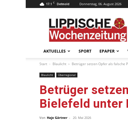
C
17.1
Donnerstag, 06. August 2026
Detmold
Lippische
Wochenzeitung
–
LWZ24.de
AKTUELLES
SPORT
EPAPER
Start
Blaulicht
Betrüger setzen Opfer als falsche Po
Blaulicht
Überregional
Betrüger setzen
Bielefeld unter
Von
Hajo Gärtner
-
20. Mai 2026