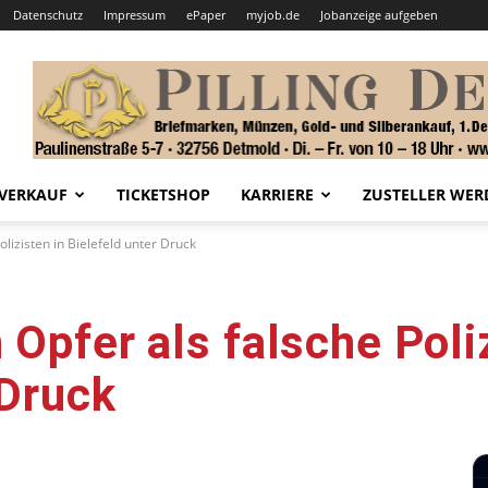
Datenschutz
Impressum
ePaper
myjob.de
Jobanzeige aufgeben
VERKAUF
TICKETSHOP
KARRIERE
ZUSTELLER WER
lizisten in Bielefeld unter Druck
 Opfer als falsche Poli
 Druck