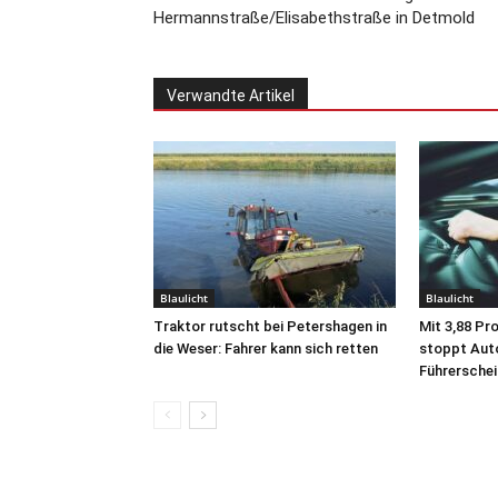
Hermannstraße/Elisabethstraße in Detmold
Verwandte Artikel
Blaulicht
Blaulicht
Traktor rutscht bei Petershagen in
Mit 3,88 Pro
die Weser: Fahrer kann sich retten
stoppt Aut
Führerschei