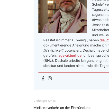
Schule“ ve
Tageszeitu
sogenannte
etwas beib
Jenseits d
Mitarbeite
und weil d
Realität ist immer zu wenig“, haben
die R
dokumentierende Aneignung mache ich me
„Wirklichkeit“ potenziert. Deshalb habe i
gerufen:
lage-aktuell.de
Ich beanspruche 
(NNL)
. Deshalb arbeite ich ganz eng mit
sichtbar und landen nicht – wie die Tages
Vorheriger Artikel
Minikreisverkehr an der Einmündung