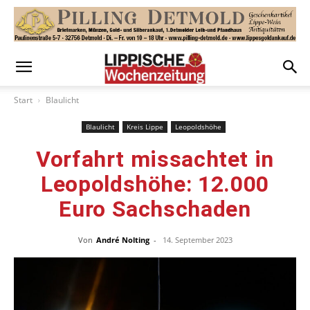
Start
Blaulicht
Blaulicht
Kreis Lippe
Leopoldshöhe
Vorfahrt missachtet in
Leopoldshöhe: 12.000
Euro Sachschaden
Von
André Nolting
-
14. September 2023