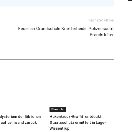
Nächster Artikel
Feuer an Grundschule Knetterheide: Polizei sucht
Brandstifter
Blaulicht
Mysterium der löblichen
Hakenkreuz-Graffiti entdeckt:
t auf Leinwand zurück
Staatsschutz ermittelt in Lage-
Wissentrup