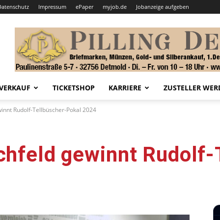
Datenschutz
Impressum
ePaper
myjob.de
Jobanzeige aufgeben
VERKAUF
TICKETSHOP
KARRIERE
ZUSTELLER WER
winnt Rudolf-Tellbüscher-Pokal 2024
chfeld gewinnt Rudolf-