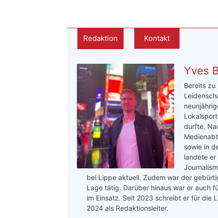
Redaktion
Kontakt
Yves 
Bereits zu
Leidenscha
neunjährige
Lokalsport
durfte. Na
Medienabte
sowie in d
landete er
Journalis
bei Lippe aktuell. Zudem war der gebürtig
Lage tätig. Darüber hinaus war er auch f
im Einsatz. Seit 2023 schreibt er für die
2024 als Redaktionsleiter.