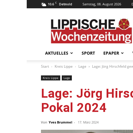
C
10.6
Samstag, 08. August 2026
Detmold
Lippische
Wochenzeitung
–
LWZ24.de
AKTUELLES
SPORT
EPAPER
Start
Kreis Lippe
Lage
Lage: Jörg Hirschfeld ge
Kreis Lippe
Lage
Lage: Jörg Hirs
Pokal 2024
Von
Yves Brummel
-
17. März 2024