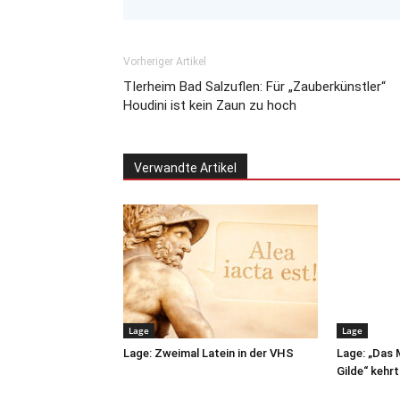
Vorheriger Artikel
TIerheim Bad Salzuflen: Für „Zauberkünstler“
Houdini ist kein Zaun zu hoch
Verwandte Artikel
Lage
Lage
Lage: Zweimal Latein in der VHS
Lage: „Das 
Gilde“ kehr