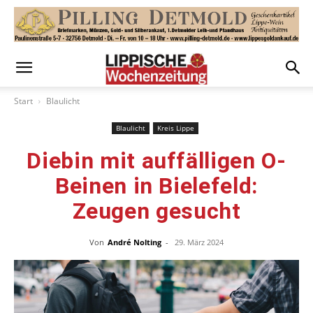
Start
Blaulicht
Blaulicht
Kreis Lippe
Diebin mit auffälligen O-
Beinen in Bielefeld:
Zeugen gesucht
Von
André Nolting
-
29. März 2024