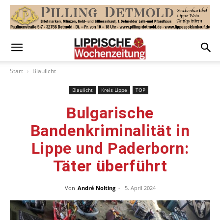
Start
Blaulicht
Blaulicht
Kreis Lippe
TOP
Bulgarische
Bandenkriminalität in
Lippe und Paderborn:
Täter überführt
Von
André Nolting
-
5. April 2024