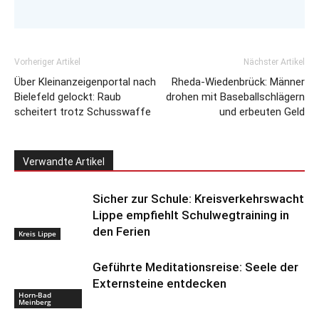
Vorheriger Artikel
Nächster Artikel
Über Kleinanzeigenportal nach
Rheda-Wiedenbrück: Männer
Bielefeld gelockt: Raub
drohen mit Baseballschlägern
scheitert trotz Schusswaffe
und erbeuten Geld
Verwandte Artikel
Sicher zur Schule: Kreisverkehrswacht
Lippe empfiehlt Schulwegtraining in
den Ferien
Kreis Lippe
Geführte Meditationsreise: Seele der
Externsteine entdecken
Horn-Bad
Meinberg