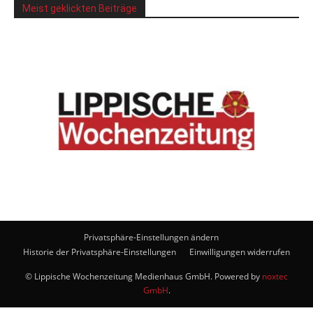
Meist geklickten Beiträge
Privatsphäre-Einstellungen ändern
Historie der Privatsphäre-Einstellungen
Einwilligungen widerrufen
© Lippische Wochenzeitung Medienhaus GmbH. Powered by
noxtec
GmbH
.