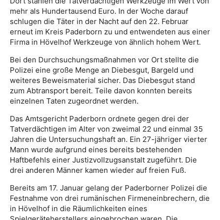
Dort stahlen die Tatverdächtigen Werkzeuge im Wert von
mehr als Hundertausend Euro. In der Woche darauf
schlugen die Täter in der Nacht auf den 22. Februar
erneut im Kreis Paderborn zu und entwendeten aus einer
Firma in Hövelhof Werkzeuge von ähnlich hohem Wert.
Bei den Durchsuchungsmaßnahmen vor Ort stellte die
Polizei eine große Menge an Diebesgut, Bargeld und
weiteres Beweismaterial sicher. Das Diebesgut stand
zum Abtransport bereit. Teile davon konnten bereits
einzelnen Taten zugeordnet werden.
Das Amtsgericht Paderborn ordnete gegen drei der
Tatverdächtigen im Alter von zweimal 22 und einmal 35
Jahren die Untersuchungshaft an. Ein 27-jähriger vierter
Mann wurde aufgrund eines bereits bestehenden
Haftbefehls einer Justizvollzugsanstalt zugeführt. Die
drei anderen Männer kamen wieder auf freien Fuß.
Bereits am 17. Januar gelang der Paderborner Polizei die
Festnahme von drei rumänischen Firmeneinbrechern, die
in Hövelhof in die Räumlichkeiten eines
Spielgeräteherstellers eingebrochen waren. Die