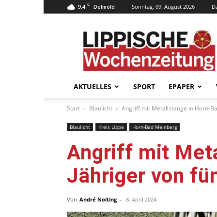
C
9.4
Sonntag, 09. August 2026
D
Detmold
Lippische
Wochenzeitung
–
LWZ24.de
AKTUELLES
SPORT
EPAPER
Start
Blaulicht
Angriff mit Metallstange in Horn-B
Blaulicht
Kreis Lippe
Horn-Bad Meinberg
Angriff mit Met
Jähriger von fü
Von
André Nolting
-
8. April 2024