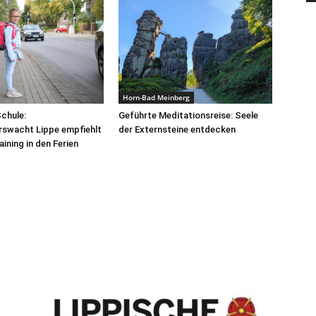
Horn-Bad Meinberg
Schule:
Geführte Meditationsreise: Seele
rswacht Lippe empfiehlt
der Externsteine entdecken
ining in den Ferien