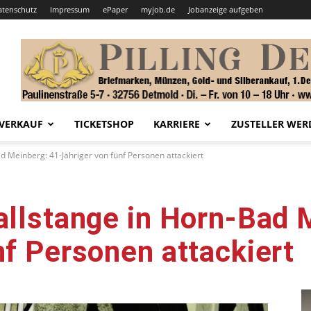
atenschutz
Impressum
ePaper
myjob.de
Jobanzeige aufgeben
VERKAUF
TICKETSHOP
KARRIERE
ZUSTELLER WER
ad Meinberg: 41-Jähriger von fünf Personen attackiert
allstange in Horn-Bad 
nf Personen attackiert