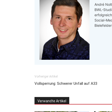
André Nolt
BWL-Studi
erfolgreic
Social-Med
Bielefelde
Vorheriger Artikel
Vollsperrung: Schwerer Unfall auf A33
Verwandte Artikel