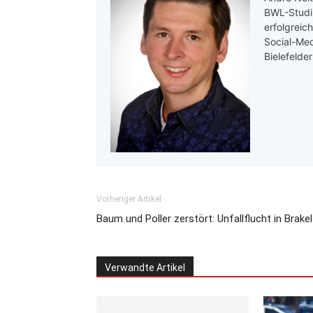
BWL-Studi
erfolgreic
Social-Med
Bielefelde
Vorheriger Artikel
Baum und Poller zerstört: Unfallflucht in Brakel
Verwandte Artikel