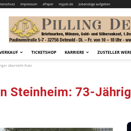
tenschutz
Impressum
ePaper
myjob.de
Jobanzeige aufgeben
VERKAUF
TICKETSHOP
KARRIERE
ZUSTELLER WER
riger übersieht Auto
in Steinheim: 73-Jährig