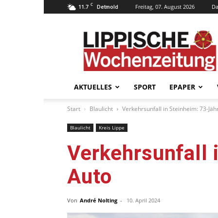
C
11.7
Freitag, 07. August 2026
Da
Detmold
Lippische
Wochenzeitung
–
LWZ24.de
AKTUELLES
SPORT
EPAPER
Start
Blaulicht
Verkehrsunfall in Steinheim: 73-Jäh
Blaulicht
Kreis Lippe
Verkehrsunfall 
Auto
Von
André Nolting
-
10. April 2024