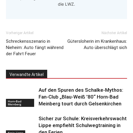
die LWZ.
Vorheriger Artikel
Nächster Artikel
Schreckensszenario in
Gütersloherin im Krankenhaus:
Nieheim: Auto fängt während
Auto überschlägt sich
der Fahrt Feuer
Verwandte Artikel
Auf den Spuren des Schalke-Mythos:
Fan-Club „Blau-Weiß ’80“ Horn-Bad
Horn-Bad
Meinberg tourt durch Gelsenkirchen
Meinberg
Sicher zur Schule: Kreisverkehrswacht
Lippe empfiehlt Schulwegtraining in
den Ferien
Kreis Lippe