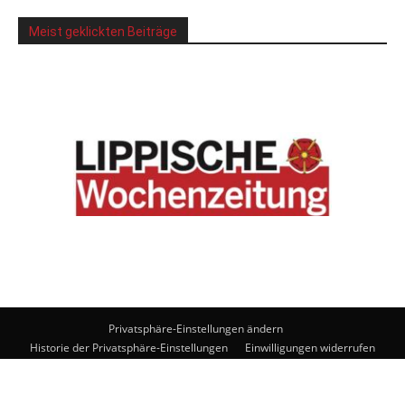
Meist geklickten Beiträge
Privatsphäre-Einstellungen ändern
Historie der Privatsphäre-Einstellungen
Einwilligungen widerrufen
© Lippische Wochenzeitung Medienhaus GmbH. Powered by
noxtec
GmbH
.