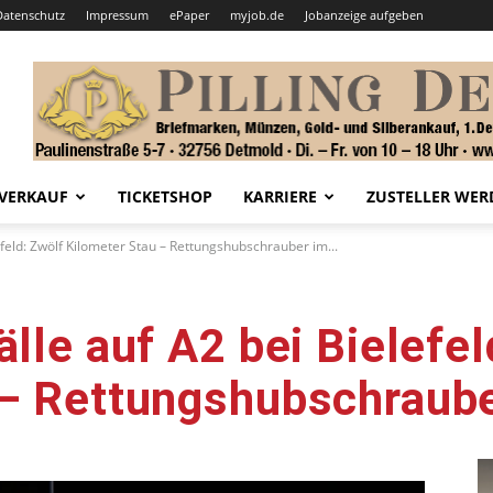
Datenschutz
Impressum
ePaper
myjob.de
Jobanzeige aufgeben
VERKAUF
TICKETSHOP
KARRIERE
ZUSTELLER WER
efeld: Zwölf Kilometer Stau – Rettungshubschrauber im...
lle auf A2 bei Bielefel
 – Rettungshubschraube