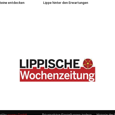
teine entdecken
Lippe hinter den Erwartungen
ed by
noxtec GmbH
.
Privatsphäre-Einstellungen ändern
Historie der