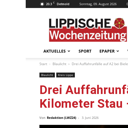
C
20.3
Sonntag, 09. August 2026
Detmold
Lippische
Wochenzeitung
–
LWZ24.de
AKTUELLES
SPORT
EPAPER
Start
Blaulicht
Drei Auffahrunfälle auf A2 bei Biel
Blaulicht
Kreis Lippe
Drei Auffahrunfä
Kilometer Stau
Von
Redaktion (LWZ24)
-
3. Juni 2026