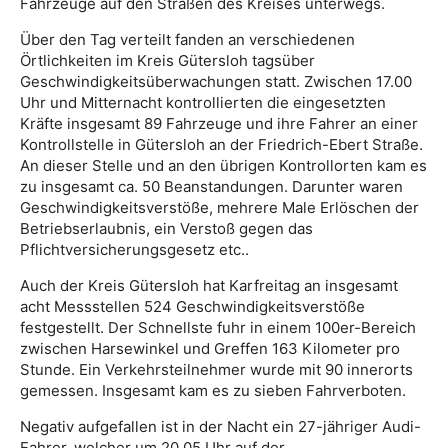
Fahrzeuge auf den Straßen des Kreises unterwegs.
Über den Tag verteilt fanden an verschiedenen
Örtlichkeiten im Kreis Gütersloh tagsüber
Geschwindigkeitsüberwachungen statt. Zwischen 17.00
Uhr und Mitternacht kontrollierten die eingesetzten
Kräfte insgesamt 89 Fahrzeuge und ihre Fahrer an einer
Kontrollstelle in Gütersloh an der Friedrich-Ebert Straße.
An dieser Stelle und an den übrigen Kontrollorten kam es
zu insgesamt ca. 50 Beanstandungen. Darunter waren
Geschwindigkeitsverstöße, mehrere Male Erlöschen der
Betriebserlaubnis, ein Verstoß gegen das
Pflichtversicherungsgesetz etc..
Auch der Kreis Gütersloh hat Karfreitag an insgesamt
acht Messstellen 524 Geschwindigkeitsverstöße
festgestellt. Der Schnellste fuhr in einem 100er-Bereich
zwischen Harsewinkel und Greffen 163 Kilometer pro
Stunde. Ein Verkehrsteilnehmer wurde mit 90 innerorts
gemessen. Insgesamt kam es zu sieben Fahrverboten.
Negativ aufgefallen ist in der Nacht ein 27-jähriger Audi-
Fahrer, welcher um 20.05 Uhr auf der