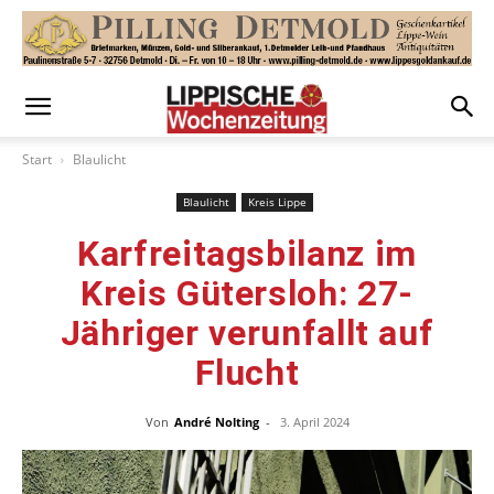
Start
Blaulicht
Blaulicht
Kreis Lippe
Karfreitagsbilanz im
Kreis Gütersloh: 27-
Jähriger verunfallt auf
Flucht
Von
André Nolting
-
3. April 2024