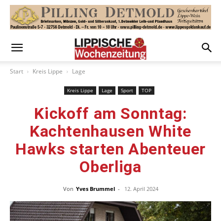
Start
Kreis Lippe
Lage
Kreis Lippe
Lage
Sport
TOP
Kickoff am Sonntag:
Kachtenhausen White
Hawks starten Abenteuer
Oberliga
Von
Yves Brummel
-
12. April 2024